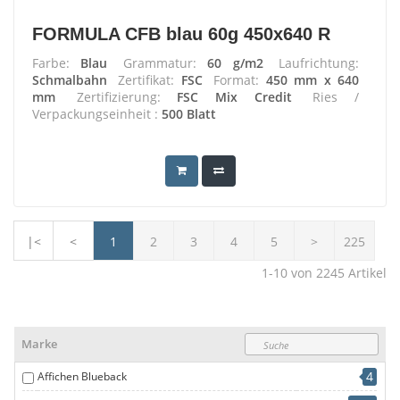
FORMULA CFB blau 60g 450x640 R
Farbe:
Blau
Grammatur:
60 g/m2
Laufrichtung:
Schmalbahn
Zertifikat:
FSC
Format:
450 mm x 640
mm
Zertifizierung:
FSC Mix Credit
Ries /
Verpackungseinheit :
500 Blatt
|<
<
1
2
3
4
5
>
225
1-10
von
2245
Artikel
Marke
4
Affichen Blueback