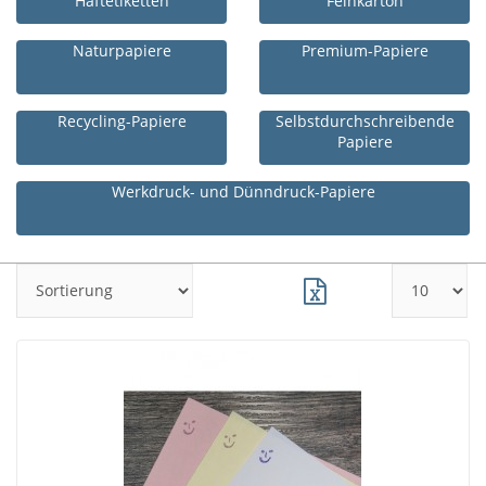
Haftetiketten
Feinkarton
Naturpapiere
Premium-Papiere
Recycling-Papiere
Selbstdurchschreibende
Papiere
Werkdruck- und Dünndruck-Papiere