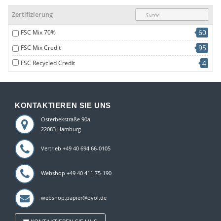
62
DL
10
Hochweiß
Zertifizierung
4
intensives Blau
60
FSC Mix 70%
3
intensivgelb
95
FSC Mix Credit
4
intensivgrün
4
FSC Recycled Credit
6
intensivorange
2
Intensivrot
2
korallenrot
KONTAKTIEREN SIE UNS
3
marble white
Osterbekstraße 90a
19
Natur
22083 Hamburg
8
oyster
Vertrieb +49 40 694 66-0105
1
Petrolgrün
1
polar
Webshop +49 40 411 75-190
1
Real Gold
webshop.papier@ovol.de
1
schneeweiß
3
schwarz