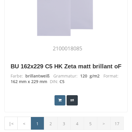
2100018085
BU 162x229 C5 HK Zeta matt brillant oF
Farbe:
brillantweiß
Grammatur:
120 g/m2
Format:
162 mm x 229 mm
DIN:
C5
|<
<
1
2
3
4
5
>
17