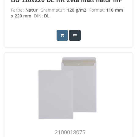
BU 110x220 DL HK Zeta matt natur mF
Farbe:
Natur
Grammatur:
120 g/m2
Format:
110 mm
x 220 mm
DIN:
DL
2100018075