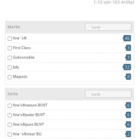
1-10
von
163
Artikel
Marke
46
fine´s®
3
First Class
3
Gohrsmühle
32
Joly
8
Majestic
3
Munken
Sorte
8
tecno®
6
fine's®nature BUVT
2
The Tube
6
fine's®polar BUVT
58
ZETA
6
fine's®pure BUVT
2
fine´s®clear BU