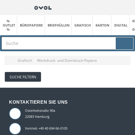
%
K
OUTLET
BÜROPAPIERE
BRIEFHÜLLEN
GRAFISCH
KARTON
DIGITAL
%
D
Grafisch
Werkdruck- und Dünndruck-Papiere
SUCHE FILTERN
KONTAKTIEREN SIE UNS
Osterbekstraße 90a
22083 Hamburg
Vertrieb +49 40 694 66-0105