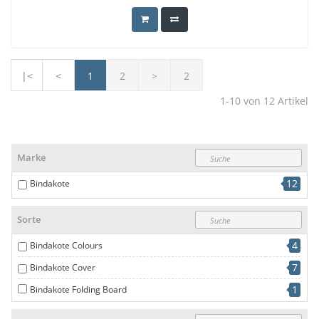
|<
<
1
2
>
2
1-10
von
12
Artikel
Marke
12
Bindakote
Sorte
4
Bindakote Colours
7
Bindakote Cover
1
Bindakote Folding Board