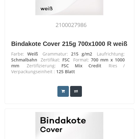
2100027986
Bindakote Cover 215g 700x1000 R weiß
Farbe:
Weiß
Grammatur:
215 g/m2
Laufrichtung:
Schmalbahn
Zertifikat:
FSC
Format:
700 mm x 1000
mm
Zertifizierung:
FSC Mix Credit
Ries /
Verpackungseinheit :
125 Blatt