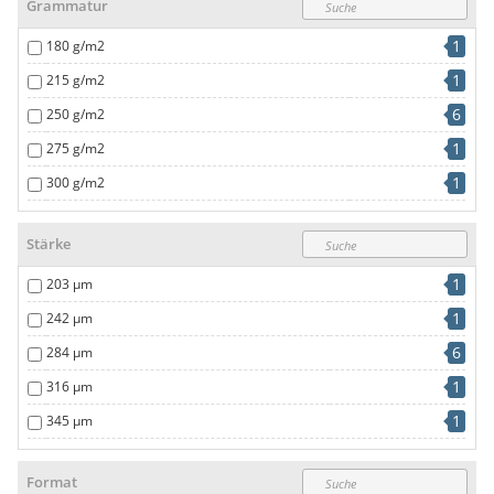
Grammatur
1
180 g/m2
1
215 g/m2
6
250 g/m2
1
275 g/m2
1
300 g/m2
1
350 g/m2
Stärke
1
400 g/m2
1
203 µm
1
242 µm
6
284 µm
1
316 µm
1
345 µm
1
403 µm
Format
1
460 µm