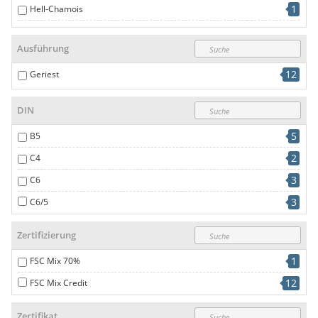
1
Hell-Chamois
2
intensivorange
Ausführung
1
Intensivrot
12
Geriest
1
polar
2
Weiß
DIN
5
B5
2
C4
3
C6
3
C6/5
Zertifizierung
1
FSC Mix 70%
12
FSC Mix Credit
Zertifikat