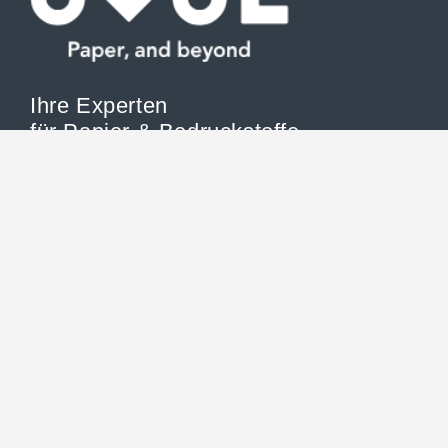
Ihre Experten
für Papier & Bedruckstoffe
OVOL Papier Deutschland GmbH ist Ihr starker Partner in
Sachen Papier & Bedruckstoffe und liefert Ihnen die
breite Palette an grafischen Papieren und Office-
Papieren.
2026 © OVOL Papier Deutschland GmbH
Allgemeinen Geschäftsbedingungen
Impressum