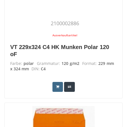
2100002886
Ausverkaufsartikel
VT 229x324 C4 HK Munken Polar 120
oF
Farbe:
polar
Grammatur:
120 g/m2
Format:
229 mm
x 324 mm
DIN:
C4