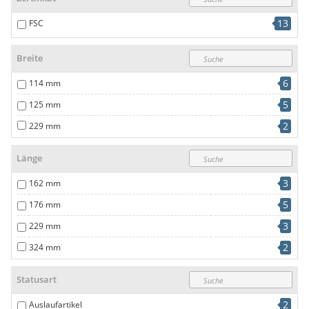
13
FSC
Breite
6
114 mm
5
125 mm
2
229 mm
Länge
3
162 mm
5
176 mm
3
229 mm
2
324 mm
Statusart
2
Auslaufartikel