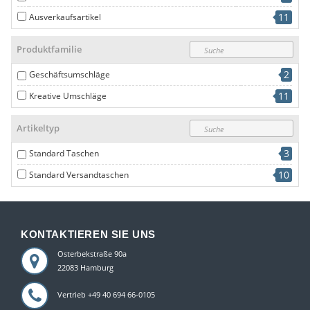
11
Ausverkaufsartikel
Produktfamilie
2
Geschäftsumschläge
11
Kreative Umschläge
Artikeltyp
3
Standard Taschen
10
Standard Versandtaschen
KONTAKTIEREN SIE UNS
Osterbekstraße 90a
22083 Hamburg
Vertrieb +49 40 694 66-0105