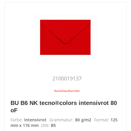
2100019137
Ausverkaufsartikel
BU B6 NK tecno®colors intensivrot 80
oF
Farbe:
Intensivrot
Grammatur:
80 g/m2
Format:
125
mm x 176 mm
DIN:
B5