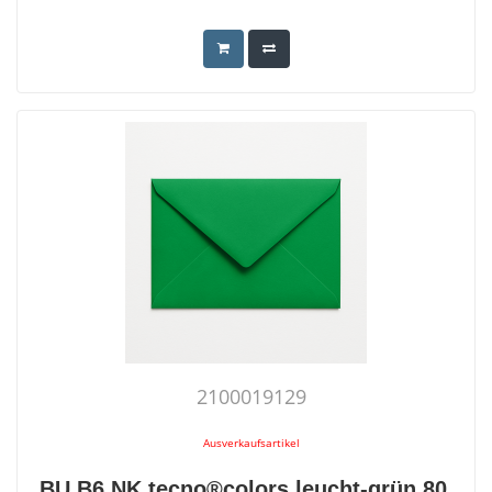
2100019129
Ausverkaufsartikel
BU B6 NK tecno®colors leucht-grün 80