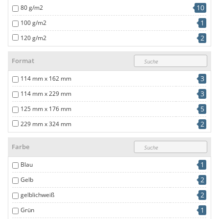
10
80 g/m2
1
100 g/m2
2
120 g/m2
Format
3
114 mm x 162 mm
3
114 mm x 229 mm
5
125 mm x 176 mm
2
229 mm x 324 mm
Farbe
1
Blau
2
Gelb
2
gelblichweiß
1
Grün