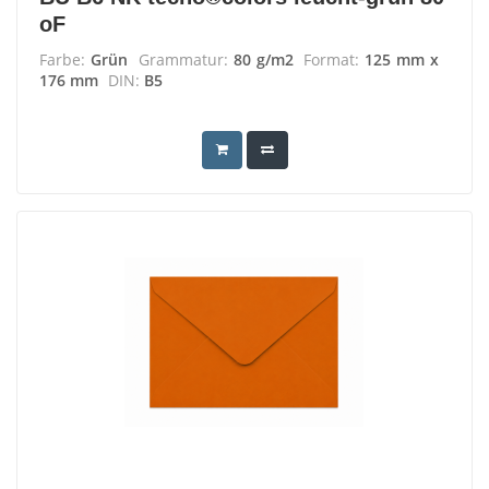
oF
Farbe:
Grün
Grammatur:
80 g/m2
Format:
125 mm x
176 mm
DIN:
B5