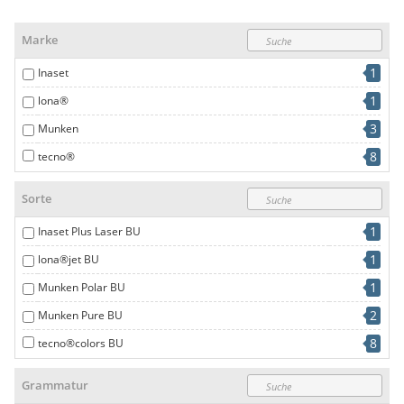
Marke
1
Inaset
1
lona®
3
Munken
8
tecno®
Sorte
1
Inaset Plus Laser BU
1
lona®jet BU
1
Munken Polar BU
2
Munken Pure BU
8
tecno®colors BU
Grammatur