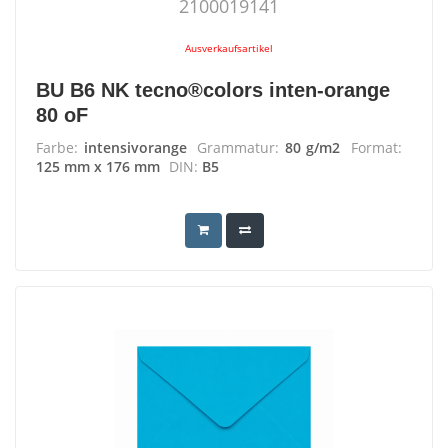
2100019141
Ausverkaufsartikel
BU B6 NK tecno®colors inten-orange
80 oF
Farbe:
intensivorange
Grammatur:
80 g/m2
Format:
125 mm x 176 mm
DIN:
B5