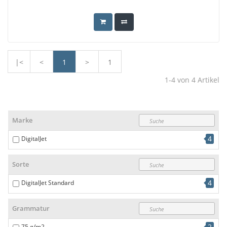
|<
<
1
>
1
1-4
von
4
Artikel
Marke
4
DigitalJet
Sorte
4
DigitalJet Standard
Grammatur
2
75 g/m2