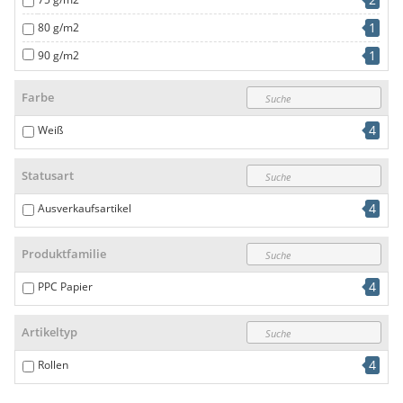
1
80 g/m2
1
90 g/m2
Farbe
4
Weiß
Statusart
4
Ausverkaufsartikel
Produktfamilie
4
PPC Papier
Artikeltyp
4
Rollen