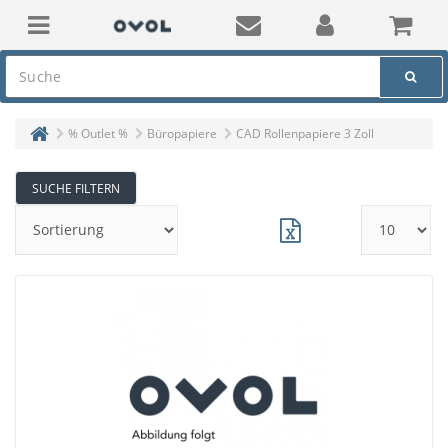
% Outlet %
Büropapiere
CAD Rollenpapiere 3 Zoll
SUCHE FILTERN