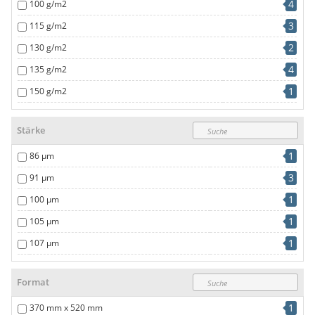
4
100 g/m2
3
115 g/m2
2
130 g/m2
4
135 g/m2
1
150 g/m2
1
300 g/m2
Stärke
1
86 µm
3
91 µm
1
100 µm
1
105 µm
1
107 µm
2
125 µm
Format
1
145 µm
1
370 mm x 520 mm