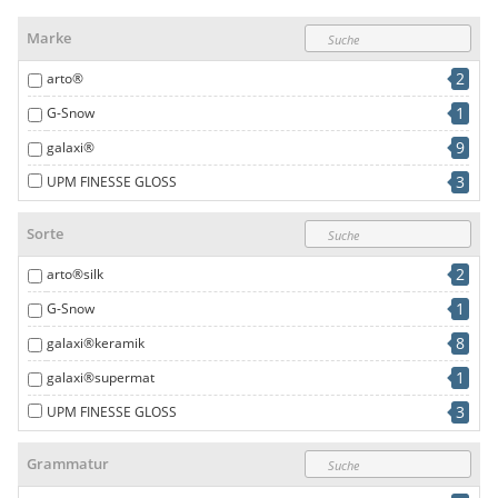
Marke
2
arto®
1
G-Snow
9
galaxi®
3
UPM FINESSE GLOSS
Sorte
2
arto®silk
1
G-Snow
8
galaxi®keramik
1
galaxi®supermat
3
UPM FINESSE GLOSS
Grammatur