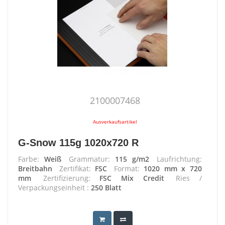
2100007468
Ausverkaufsartikel
G-Snow 115g 1020x720 R
Farbe:
Weiß
Grammatur:
115 g/m2
Laufrichtung:
Breitbahn
Zertifikat:
FSC
Format:
1020 mm x 720
mm
Zertifizierung:
FSC Mix Credit
Ries /
Verpackungseinheit :
250 Blatt