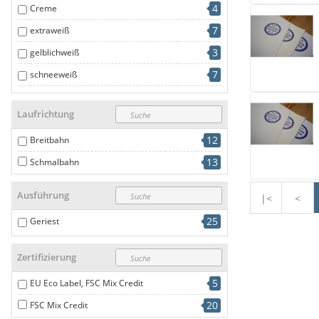
4
Creme
7
extraweiß
3
gelblichweiß
7
schneeweiß
1
Weiß
Laufrichtung
12
Breitbahn
13
Schmalbahn
Ausführung
|<
<
25
Geriest
Zertifizierung
5
EU Eco Label, FSC Mix Credit
20
FSC Mix Credit