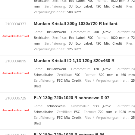
Breitbahn
Zertifikat:
Eco Label, FSC
Format:
1020 mm x 72
mm
Zertifizierung:
EU Eco Label, FSC Mix Credit
Ries 
Verpackungseinheit :
500 Blatt
Munken Kristall 200g 1020x720 R brillant
2100004377
Farbe:
brillantweiß
Grammatur:
200 g/m2
Laufrichtung
Ausverkaufsartikel
Breitbahn
Zertifikat:
Eco Label, FSC
Format:
1020 mm x 72
mm
Zertifizierung:
EU Eco Label, FSC Mix Credit
Ries 
Verpackungseinheit :
125 Blatt
Munken Kristall ID 1,13 120g 320x460 R
2100004619
Farbe:
brillantweiß
Grammatur:
120 g/m2
Laufrichtung
Ausverkaufsartikel
Schmalbahn
Zertifikat:
FSC
Format:
320 mm x 460 mm
Zertifizierung:
FSC Mix Credit
Ries / Verpackungseinheit :
25
Blatt
FLY 130g 720x1020 R schneeweiß 07
2100006729
Farbe:
schneeweiß
Grammatur:
130 g/m2
Laufrichtung
Ausverkaufsartikel
Schmalbahn
Zertifikat:
FSC
Format:
720 mm x 1020 mm
Zertifizierung:
FSC Mix Credit
Ries / Verpackungseinheit :
25
Blatt
FLY 150g 720x1020 R extraweiß 06