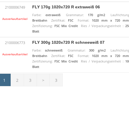
FLY 170g 1020x720 R extraweiß 06
2100006749
Farbe:
extraweiß
Grammatur:
170 g/m2
Laufrichtung
Ausverkaufsartikel
Breitbahn
Zertifikat:
FSC
Format:
1020 mm x 720 mm
Zertifizierung:
FSC Mix Credit
Ries / Verpackungseinheit :
25
Blatt
FLY 300g 1020x720 R schneeweiß 07
2100006773
Farbe:
schneeweiß
Grammatur:
300 g/m2
Laufrichtung
Ausverkaufsartikel
Breitbahn
Zertifikat:
FSC
Format:
1020 mm x 720 mm
Zertifizierung:
FSC Mix Credit
Ries / Verpackungseinheit :
10
Blatt
1
2
3
>
3