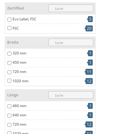
Zertifikat
5
Eco Label, FSC
20
FSC
Breite
1
320 mm
1
450 mm
11
720 mm
12
1020 mm
Länge
1
460 mm
1
640 mm
12
720 mm
11
1020 mm