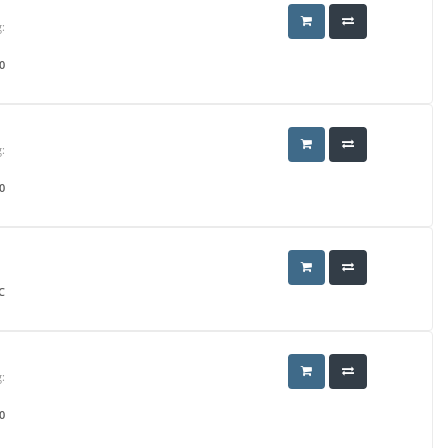
:
0
:
0
C
:
0