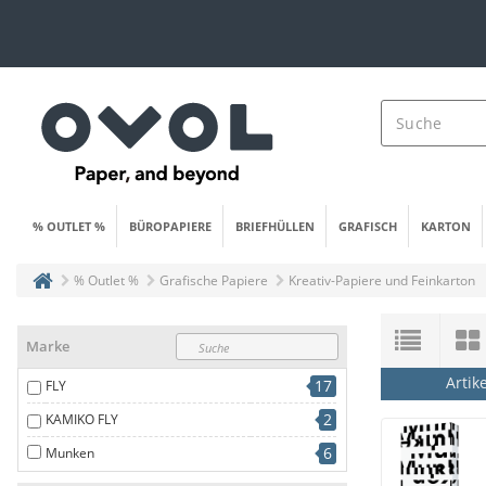
% OUTLET %
BÜROPAPIERE
BRIEFHÜLLEN
GRAFISCH
KARTON
% Outlet %
Grafische Papiere
Kreativ-Papiere und Feinkarton
Marke
Artik
17
FLY
2
KAMIKO FLY
6
Munken