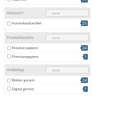
Statusart
25
Ausverkaufsartikel
Produktfamilie
24
Kreative papiere
1
Premiumpapiere
Artikeltyp
24
Blätter geriest
1
Digital geriest