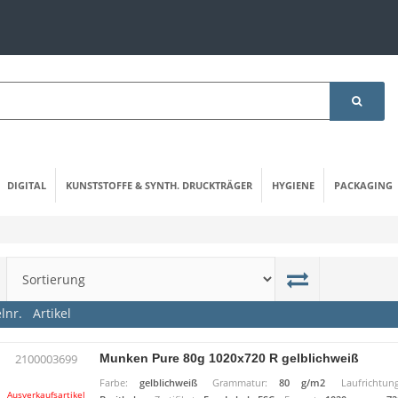
DIGITAL
KUNSTSTOFFE & SYNTH. DRUCKTRÄGER
HYGIENE
PACKAGING
elnr.
Artikel
Munken Pure 80g 1020x720 R gelblichweiß
2100003699
Farbe:
gelblichweiß
Grammatur:
80 g/m2
Laufrichtung
Ausverkaufsartikel