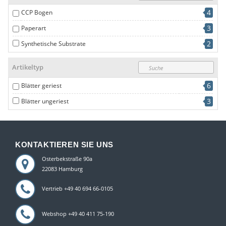
4
CCP Bogen
3
Paperart
2
Synthetische Substrate
Artikeltyp
6
Blätter geriest
3
Blätter ungeriest
KONTAKTIEREN SIE UNS
Osterbekstraße 90a
22083 Hamburg
Vertrieb +49 40 694 66-0105
Webshop +49 40 411 75-190