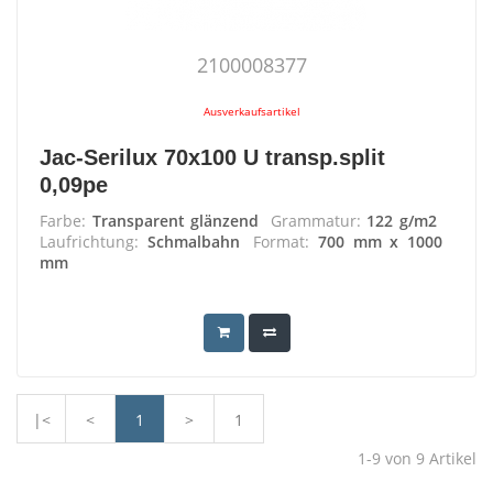
2100008377
Ausverkaufsartikel
Jac-Serilux 70x100 U transp.split
0,09pe
Farbe:
Transparent glänzend
Grammatur:
122 g/m2
Laufrichtung:
Schmalbahn
Format:
700 mm x 1000
mm
|<
<
1
>
1
1-9
von
9
Artikel