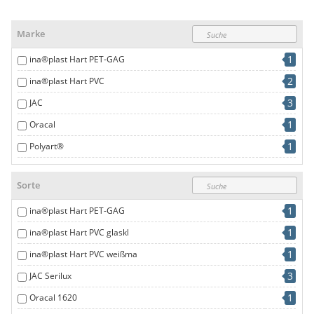
Marke
1
ina®plast Hart PET-GAG
2
ina®plast Hart PVC
3
JAC
1
Oracal
1
Polyart®
1
R-Polyart®
Sorte
1
ina®plast Hart PET-GAG
1
ina®plast Hart PVC glaskl
1
ina®plast Hart PVC weißma
3
JAC Serilux
1
Oracal 1620