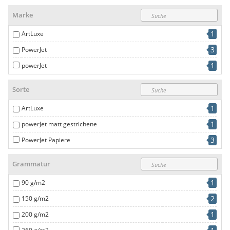
Marke
1
ArtLuxe
3
PowerJet
1
powerJet
Sorte
1
ArtLuxe
1
powerJet matt gestrichene
3
PowerJet Papiere
Grammatur
1
90 g/m2
2
150 g/m2
1
200 g/m2