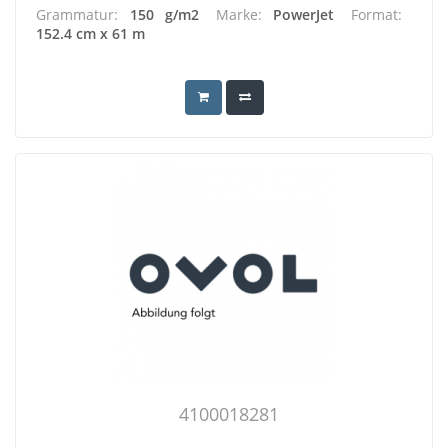
Grammatur:
150 g/m2
Marke:
PowerJet
Format:
152.4 cm x 61 m
4100018281