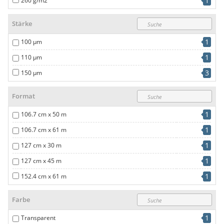
1
260 g/m2
Stärke
1
100 µm
1
110 µm
3
150 µm
Format
1
106.7 cm x 50 m
1
106.7 cm x 61 m
1
127 cm x 30 m
1
127 cm x 45 m
1
152.4 cm x 61 m
Farbe
1
Transparent