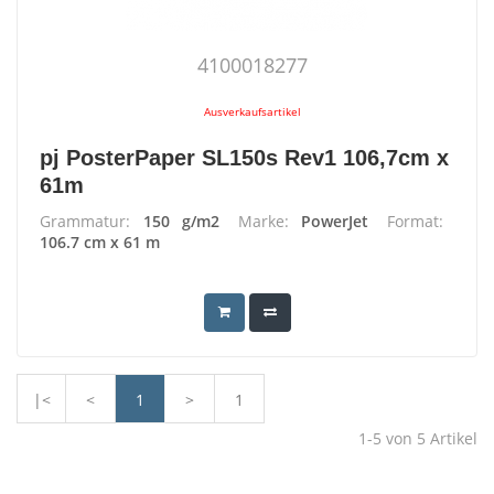
4100018277
Ausverkaufsartikel
pj PosterPaper SL150s Rev1 106,7cm x
61m
Grammatur:
150 g/m2
Marke:
PowerJet
Format:
106.7 cm x 61 m
|<
<
1
>
1
1-5
von
5
Artikel