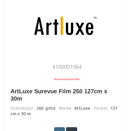
4100001064
Ausverkaufsartikel
ArtLuxe Surevue Film 250 127cm x
30m
Grammatur:
260 g/m2
Marke:
ArtLuxe
Format:
127
cm x 30 m