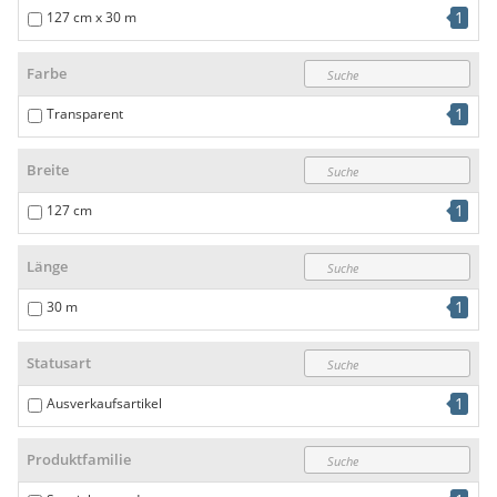
1
127 cm x 30 m
Farbe
1
Transparent
Breite
1
127 cm
Länge
1
30 m
Statusart
1
Ausverkaufsartikel
Produktfamilie