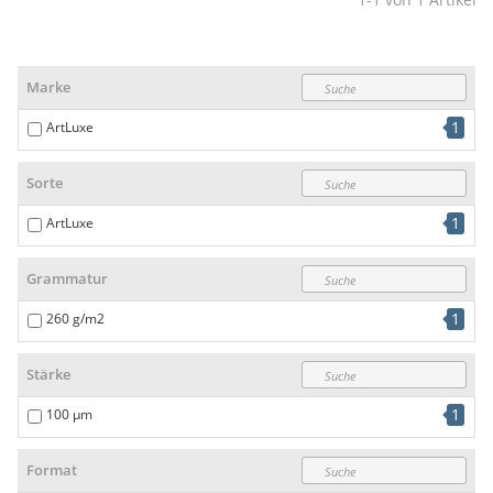
Marke
1
ArtLuxe
Sorte
1
ArtLuxe
Grammatur
1
260 g/m2
Stärke
1
100 µm
Format