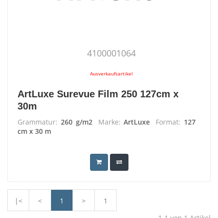
4100001064
Ausverkaufsartikel
ArtLuxe Surevue Film 250 127cm x
30m
Grammatur:
260 g/m2
Marke:
ArtLuxe
Format:
127
cm x 30 m
|<
<
1
>
1
1-1
von
1
Artikel