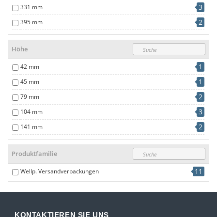
3
331 mm
2
395 mm
2
460 mm
Höhe
1
42 mm
1
45 mm
2
79 mm
3
104 mm
2
141 mm
2
174 mm
Produktfamilie
11
Wellp. Versandverpackungen
KONTAKTIEREN SIE UNS