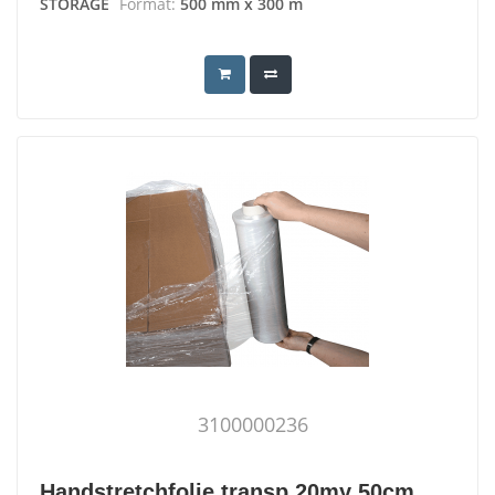
STORAGE
Format:
500 mm x 300 m
3100000236
Handstretchfolie transp 20my 50cm