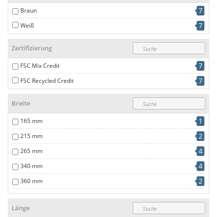
7
Braun
1
470 mm x 350 mm
7
Weiß
Zertifizierung
7
FSC Mix Credit
7
FSC Recycled Credit
Breite
1
165 mm
2
215 mm
4
265 mm
4
340 mm
2
360 mm
1
470 mm
Länge