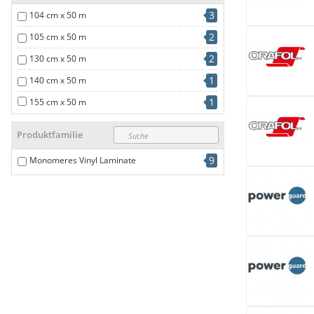
3
104 cm x 50 m
2
105 cm x 50 m
2
130 cm x 50 m
1
140 cm x 50 m
1
155 cm x 50 m
Produktfamilie
9
Monomeres Vinyl Laminate