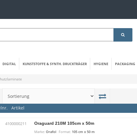
DIGITAL
KUNSTSTOFFE & SYNTH. DRUCKTRÄGER
HYGIENE
PACKAGING
utzlaminate
elnr.
Artikel
Oraguard 210M 105cm x 50m
4100000211
Marke:
Orafol
Format:
105 cm x 50 m