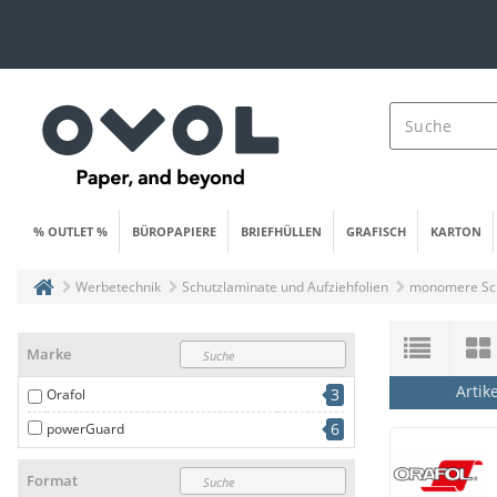
% OUTLET %
BÜROPAPIERE
BRIEFHÜLLEN
GRAFISCH
KARTON
Werbetechnik
Schutzlaminate und Aufziehfolien
monomere Sch
Marke
Artik
3
Orafol
6
powerGuard
Format