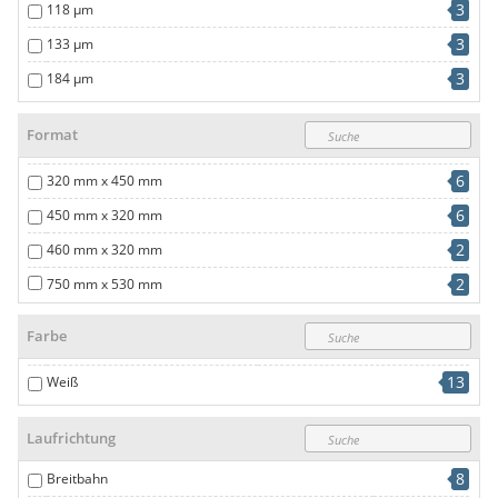
27
Mastertac Digital
3
118 µm
4
PICOFILM
3
133 µm
3
Polyart® Indigo
3
184 µm
4
Polyart® Laser
Format
5
Rebecca Indigo Bright
5
Robuskin
6
320 mm x 450 mm
7
Yupo Blue
6
450 mm x 320 mm
3
YUPOTako
2
460 mm x 320 mm
2
750 mm x 530 mm
Farbe
13
Weiß
Laufrichtung
8
Breitbahn