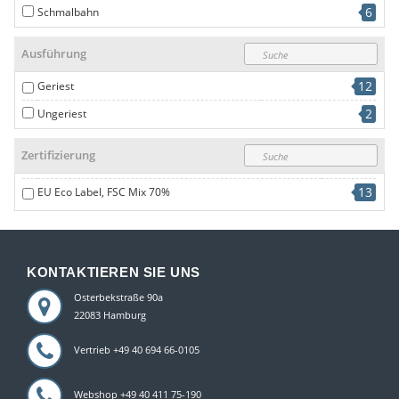
6
Schmalbahn
Ausführung
12
Geriest
2
Ungeriest
Zertifizierung
13
EU Eco Label, FSC Mix 70%
KONTAKTIEREN SIE UNS
Osterbekstraße 90a
22083 Hamburg
Vertrieb +49 40 694 66-0105
Webshop +49 40 411 75-190