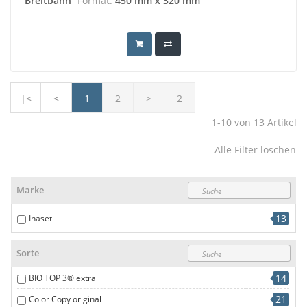
Breitbahn
Format:
450 mm x 320 mm
|<
<
1
2
>
2
1-10
von
13
Artikel
Alle Filter löschen
Marke
13
Inaset
Sorte
14
BIO TOP 3® extra
21
Color Copy original