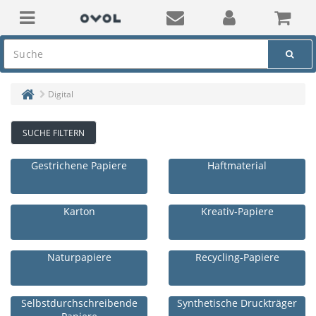
Digital
SUCHE FILTERN
Gestrichene Papiere
Haftmaterial
Karton
Kreativ-Papiere
Naturpapiere
Recycling-Papiere
Selbstdurchschreibende
Synthetische Druckträger