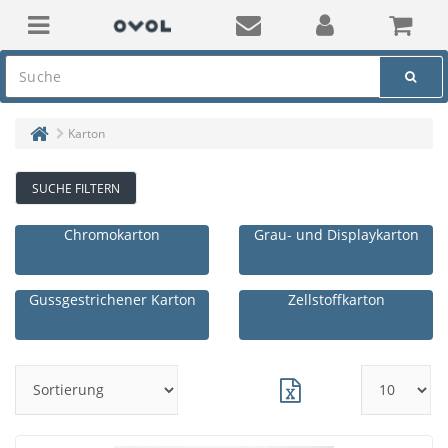
Karton
SUCHE FILTERN
Chromokarton
Grau- und Displaykarton
Gussgestrichener Karton
Zellstoffkarton