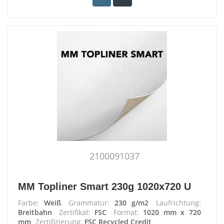
2100091037
MM Topliner Smart 230g 1020x720 U
Farbe:
Weiß
Grammatur:
230 g/m2
Laufrichtung:
Breitbahn
Zertifikat:
FSC
Format:
1020 mm x 720
mm
Zertifizierung:
FSC Recycled Credit